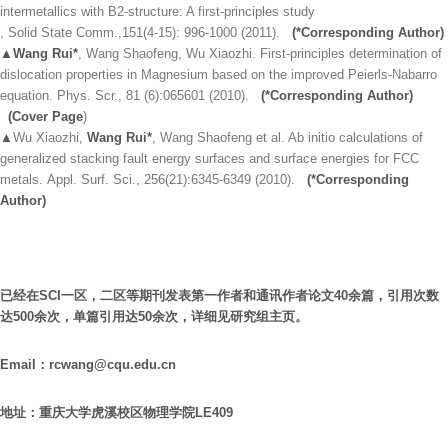
intermetallics with B2-structure: A first-principles study
,
Solid State Comm.,151(4-15): 996-1000 (2011).
(*Corresponding Author)
▲
Wang Rui*
, Wang Shaofeng, Wu Xiaozhi. First-principles determination of
dislocation properties in Magnesium based on the improved Peierls-Nabarro
equation.
Phys. Scr., 81 (6):065601 (2010).
(*Corresponding Author)
(Cover Page
)
▲
Wu Xiaozhi,
Wang Rui*
, Wang Shaofeng et al. Ab initio calculations of
generalized stacking fault energy surfaces and surface energies for FCC
metals.
Appl. Surf. Sci., 256(21):6345-6349 (2010).
(*Corresponding
Author)
已经在SCI一区，二区等期刊发表第一作者和通讯作者论文40余篇，引用次数
达500余次，单篇引用达50余次，详细见
研究组主页
。
Email
：rcwang@cqu.edu.cn
地址：重庆大学虎溪校区物理学院LE409