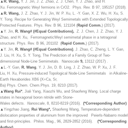
▲
R. Wang,
Y. J. Jin, J. Z. Zhao, Z. J. Chen, Y. J. Zhao, and H.
Xu. Ferromagnetic Weyl fermions in CrO2.
Phys. Rev. B 97, 195157 (2018)
.
▲
R. Wang,
J. Z. Zhao, Y. J. Jin, W. P. Xu, L. -Y. Gan, X. Z. Wu, H. Xu, S.
Y. Tong. Recipe for Generating Weyl Semimetals with Extended Topologically
Protected Features.
Phys. Rev. B 96, 121104 (
Rapid Comm.
) (2017).
▲
Y. Jin,
R. Wang# (#Equal Contributions),
Z. J. Chen, J. Z. Zhao, Y. J.
Zhao, and H. Xu, FerromagneticWeyl semimetal phase in a tetragonal
structure.
Phys. Rev. B 96, 201102 (
Rapid Comm.
) (2017)
.
▲
Y. Jin,
R. Wang# (#Equal Contributions)
, J. Zhao, C. Zheng, L. Y. Gan,
J. Liu, H. Xu, S. Y. Tong, The Prediction of a Family Group of Two-
dimensional Node-Line Semimetals.
Nanoscale
9,
13112 (2017)
.
▲
L.-Y. Gan,
R. Wang
, Y. J. Jin, D. B. Ling, J. Z. Zhao, W. P. Xu, J. F.
Liu, H. Xu, Pressure-induced Topological Node-Line Semimetals in Alkaline-
Earth Hexaborides XB6 (X=Ca, Sr,
Ba)
Phys. Chem. Chem.Phys. 19, 8210 (2017)
.
▲
Wang Rui*
, Jiali Yang, Xiaozhi Wu, and Shaofeng Wang. Local charge
states in hexagonal boron nitride with Stone-
Wales defects.
Nanoscale
, 8, 8210-8219 (2016).
(*Corresponding Author)
▲
Yingzhao Jiang,
Rui Wang*,
Shaofeng Wang, Temperature-dependent
dislocation properties of aluminum from the improved Peierls-Nabarro model
and first-principles.
Philos. Mag., 96, 2829-2852 (2016).
(*Corresponding
Author)