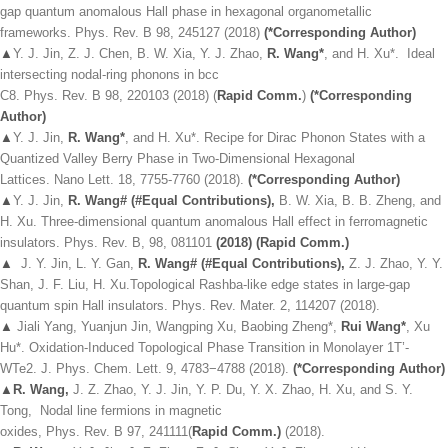
gap quantum anomalous Hall phase in hexagonal organometallic
frameworks.
Phys. Rev. B 98, 245127 (2018)
(*Corresponding Author)
▲
Y. J. Jin, Z. J. Chen, B. W. Xia, Y. J. Zhao,
R. Wang*
, and H. Xu*. Ideal
intersecting nodal-ring phonons in bcc
C8.
Phys. Rev. B 98, 220103 (2018)
(
Rapid Comm.
)
(*Corresponding
Author)
▲
Y. J. Jin,
R. Wang*
, and H. Xu*. Recipe for Dirac Phonon States with a
Quantized Valley Berry Phase in Two-Dimensional Hexagonal
Lattices.
Nano Lett. 18, 7755-7760 (2018)
.
(*Corresponding Author)
▲
Y. J. Jin,
R. Wang# (#Equal Contributions),
B. W. Xia, B. B. Zheng, and
H. Xu. Three-dimensional quantum anomalous Hall effect in ferromagnetic
insulators.
Phys. Rev. B, 98, 081101
(2018) (Rapid Comm.)
▲
J. Y. Jin, L. Y. Gan,
R. Wang# (#Equal Contributions),
Z. J. Zhao, Y. Y.
Shan, J. F. Liu, H. Xu.Topological Rashba-like edge states in large-gap
quantum spin Hall insulators.
Phys. Rev. Mater. 2, 114207 (2018)
.
▲
Jiali Yang, Yuanjun Jin, Wangping Xu, Baobing Zheng*,
Rui Wang*
, Xu
Hu*. Oxidation-Induced Topological Phase Transition in Monolayer 1T’-
WTe2.
J. Phys. Chem. Lett. 9, 4783−4788 (2018)
.
(*Corresponding Author)
▲
R. Wang,
J. Z. Zhao, Y. J. Jin, Y. P. Du, Y. X. Zhao, H. Xu, and S. Y.
Tong, Nodal line fermions in magnetic
oxides,
Phys. Rev. B 97, 241111(
Rapid Comm.)
(2018)
.