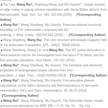
▲
Xie Ting,
Wang Rui*,
Shaofeng Wang, and Wu Xiaozhi*. Charge transfer
of edge states in zigzag silicene nanoribbons with Stone-Wales defects from
first-principles.
Appl. Surf. Sci. 383, 310-316 (2016).
(*Corresponding
Author)
▲
Wang Rui*
, Wang Shaofeng, Wu Xiaozhi, Pressure induced structural
instability of FeV intermetallic compound with B2
ordering,
J. Alloy. Comp., 650:537-541 (2015).
(*Corresponding Author)
▲
Wang Shaofeng,
Wang Rui
, The core structure and pseudo-magnetic field
of the dislocation in graphene,
EPL, 104(2): 26002 (2013).
▲
Wang Shaofeng, Huang Lili, and
Wang Rui
. The 90° partial dislocation in
semiconductor silicon: An investigation from the lattice P-N theory and the
first principle calculation.
Acta Mater., 187-201 (2016)
.
▲
Wang Rui*
, Wang Shaofeng, Wu Xiaozhi, The formation and electronic
properties of hydrogenated bilayer silicene from first-
principles,
J. Appl. Phys., 116(2):024303 (2014).
(*Corresponding Author)
▲
Wang Rui*
, Wang Shaofeng, Wu Xiaozhi, First-principles phonon
calculations on the lattice dynamics and thermodynamics of rare-earth
intermetallics TbCu and TbZn,
Intermetallics, 43: 65-70 (2013).
(*Corresponding Author)
▲
Wang Rui*
, Wang Shaofeng, Wu Xiaozhi, The third-order elastic moduli
and pressure derivatives for AlRE (RE = Y, Pr, Nd, Tb, Dy, Ce)