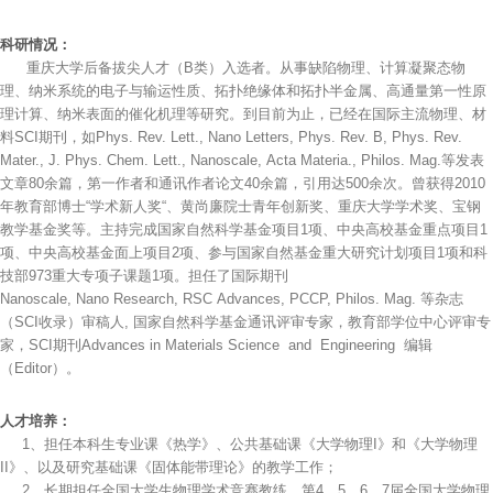
科研情况：
重庆大学后备拔尖人才（B类）入选者。从事缺陷物理、计算凝聚态物
理、纳米系统的电子与输运性质、拓扑绝缘体和拓扑半金属、高通量第一性原
理计算、纳米表面的催化机理等研究。到目前为止，已经在国际主流物理、材
料SCI期刊，如Phys. Rev. Lett., Nano Letters, Phys. Rev. B, Phys. Rev.
Mater., J. Phys. Chem. Lett., Nanoscale, Acta Materia., Philos. Mag.等发表
文章80余篇，第一作者和通讯作者论文40余篇，引用达500余次。曾获得2010
年教育部博士“学术新人奖“、黄尚廉院士青年创新奖、重庆大学学术奖、宝钢
教学基金奖等。主持完成国家自然科学基金项目1项、中央高校基金重点项目1
项、中央高校基金面上项目2项、参与国家自然基金重大研究计划项目1项和科
技部973重大专项子课题1项。担任了国际期刊
Nanoscale, Nano Research, RSC Advances, PCCP, Philos. Mag. 等杂志
（SCI收录）审稿人, 国家自然科学基金通讯评审专家，教育部学位中心评审专
家，SCI期刊Advances in Materials Science and Engineering 编辑
（Editor）。
人才培养：
1、担任本科生专业课《热学》、公共基础课《大学物理I》和《大学物理
II》、以及研究基础课《固体能带理论》的教学工作；
2、长期担任全国大学生物理学术竞赛教练，第4、5、6、7届全国大学物理