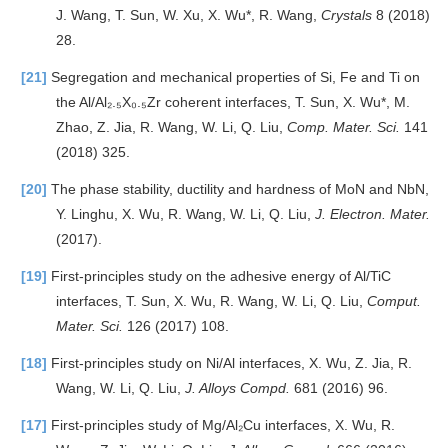
J. Wang, T. Sun, W. Xu, X. Wu*, R. Wang,
Crystals
8 (2018)
28.
[21]
Segregation and mechanical properties of Si, Fe and Ti on
the Al/Al₂.₅X₀.₅Zr coherent interfaces, T. Sun, X. Wu*, M.
Zhao, Z. Jia, R. Wang, W. Li, Q. Liu,
Comp. Mater. Sci.
141
(2018) 325.
[20]
The phase stability, ductility and hardness of MoN and NbN,
Y. Linghu, X. Wu, R. Wang, W. Li, Q. Liu,
J. Electron. Mater.
(2017).
[19]
First-principles study on the adhesive energy of Al/TiC
interfaces, T. Sun, X. Wu, R. Wang, W. Li, Q. Liu,
Comput.
Mater. Sci.
126 (2017) 108.
[18]
First-principles study on Ni/Al interfaces, X. Wu, Z. Jia, R.
Wang, W. Li, Q. Liu,
J. Alloys Compd.
681 (2016) 96.
[17]
First-principles study of Mg/Al₂Cu interfaces, X. Wu, R.