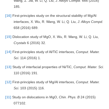
Wang, Z. Jia, W. Li, Q. Liu,
J. Alloys Compd.
666 (2016)
185.
[16]
First-principles study on the structural stability of Mg/Al
interfaces, X. Wu, R. Wang, W. Li, Q. Liu,
J. Alloys Compd.
658 (2016) 689.
[15]
Dislocation study of MgO, X. Wu, R. Wang, W. Li, Q. Liu,
Crystals
6 (2016) 32.
[14]
First-principles study of Al/TiC interfaces,
Comput. Mater.
Sci.
114 (2016) 1.
[13]
Study of interfacial properties of Ni/TiC,
Comput. Mater. Sci.
110 (2016) 191.
[12]
First-principles study of Mg/Al interfaces,
Comput. Mater.
Sci.
103 (2015) 116.
[11]
Study on dislocations in MgO,
Chin. Phys. B
24 (2015)
077102.