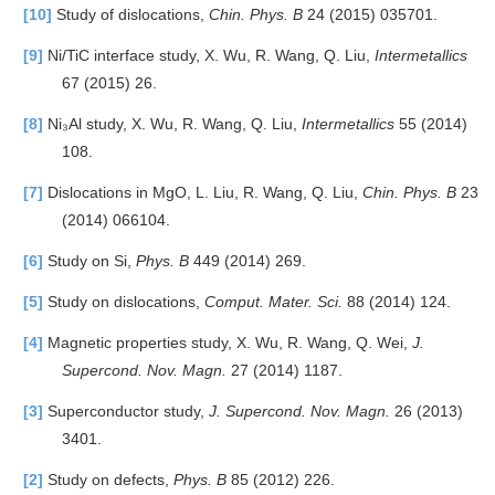
[10]
Study of dislocations,
Chin. Phys. B
24 (2015) 035701.
[9]
Ni/TiC interface study, X. Wu, R. Wang, Q. Liu,
Intermetallics
67 (2015) 26.
[8]
Ni₃Al study, X. Wu, R. Wang, Q. Liu,
Intermetallics
55 (2014)
108.
[7]
Dislocations in MgO, L. Liu, R. Wang, Q. Liu,
Chin. Phys. B
23
(2014) 066104.
[6]
Study on Si,
Phys. B
449 (2014) 269.
[5]
Study on dislocations,
Comput. Mater. Sci.
88 (2014) 124.
[4]
Magnetic properties study, X. Wu, R. Wang, Q. Wei,
J.
Supercond. Nov. Magn.
27 (2014) 1187.
[3]
Superconductor study,
J. Supercond. Nov. Magn.
26 (2013)
3401.
[2]
Study on defects,
Phys. B
85 (2012) 226.