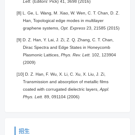
Lett.
(Editors' Pick) 41, 3698 (2016)
[8] L. Ge, L. Wang, M. Xiao, W. Wen, C. T. Chan, D. Z.
Han, Topological edge modes in multilayer
graphene systems,
Opt. Express
23, 21585 (2015)
[9] D. Z. Han, Y. Lai, J. Zi, Z. Q. Zhang, C. T. Chan,
Dirac Spectra and Edge States in Honeycomb
Plasmonic Lattices,
Phys. Rev. Lett.
102, 123904
(2009)
[10] D. Z. Han, F. Wu, X. Li, C. Xu, X. Liu, J. Zi,
Transmission and absorption of metallic films
coated with corrugated dielectric layers,
Appl.
Phys. Lett.
89, 091104 (2006)
招生