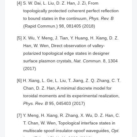
[4] S. W. Dai, L. Liu, D. Z. Han, J. Zi, From
topologically protected coherent perfect reflection
to bound states in the continuum,
Phys. Rev. B
(Rapid Commun.) 98, 081405 (2018)
[5] X. Wu, Y. Meng, J. Tian, Y. Huang, H. Xiang, D. Z.
Han, W. Wen, Direct observation of valley-
polarized topological edge states in designer
surface plasmon crystals,
Nat. Commun.
8, 1304
(2017)
[6] H. Xiang, L. Ge, L. Liu, T. Jiang, Z. Q. Zhang, C. T.
Chan, D. Z. Han, A minimal discrete model for
toroidal moments and its experimental realization,
Phys. Rev. B
95, 045403 (2017)
[7] Y. Meng, H. Xiang, R. Zhang, X. Wu, D. Z. Han, C.
T. Chan, W. Wen, Topological interface states in
multiscale spoof-insulator-spoof waveguides,
Opt.