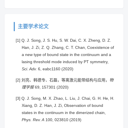
主要学术论文
[1] Q. J. Song, J. S. Hu, S. W. Dai, C. X. Zheng, D. Z.
Han, J. Zi, Z. Q. Zhang, C. T. Chan, Coexistence of
a new type of bound state in the continuum and a
lasing threshold mode induced by PT symmetry,
Sci. Adv.
6, eabc1160 (2020)
[2] 刘亮、韩德专、石磊，等离激元能带结构与应用，
物
理学报
69, 157301 (2020)
[3] Q. J. Song, M. X. Zhao, L. Liu, J. Chai, G. H. He, H.
Xiang, D. Z. Han, J. Zi, Observation of bound
states in the continuum in the dimerized chain,
Phys. Rev. A
100, 023810 (2019)