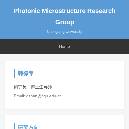
Photonic Microstructure Research
Group
Chongqing University
Home
韩德专
研究员 · 博士生导师
Email: dzhan@cqu.edu.cn
研究方向