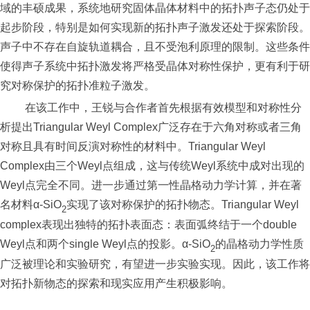
域的丰硕成果，系统地研究固体晶体材料中的拓扑声子态仍处于
起步阶段，特别是如何实现新的拓扑声子激发还处于探索阶段。
声子中不存在自旋轨道耦合，且不受泡利原理的限制。这些条件
使得声子系统中拓扑激发将严格受晶体对称性保护，更有利于研
究对称保护的拓扑准粒子激发。
在该工作中，王锐与合作者首先根据有效模型和对称性分
析提出
Triangular Weyl Complex
广泛存在于六角对称或者三角
对称且具有时间反演对称性的材料中。
Triangular Weyl
Complex
由三个
Weyl
点组成，这与传统
Weyl
系统中成对出现的
Weyl
点完全不同。进一步通过第一性晶格动力学计算，并在著
名材料
α-SiO
实现了该对称保护的拓扑物态。
Triangular Weyl
2
complex
表现出独特的拓扑表面态：表面弧终结于一个
double
Weyl
点和两个
single Weyl
点的投影。
α-SiO
的晶格动力学性质
2
广泛被理论和实验研究，有望进一步实验实现。因此，该工作将
对拓扑新物态的探索和现实应用产生积极影响。