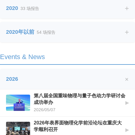
+
2020
33 场报告
黄旭润：Core-collapse supernovae in relation to
particle and nuclear physics
▶
2026/01/19 10:30 @ 物理学院LE201
+
2020年以前
54 场报告
王东刚：Infrared Divergences in de Sitter:
wavefunction, density matrix and stochastic
▶
inflation
Events & News
2026/01/09 14:00 @ LE201
司凡 德国海德堡：RHIC束流能量扫描实验中净质子数涨
+
落的测量
2026
▶
2026/01/09 10:30 @ 物理学院LE523
第八届全国重味物理与量子色动力学研讨会
罗洪刚：量子拉比模型中的宇称奇异行为
成功举办
▶
▶
2026/06/10 10:00 @ 理科楼LE523
2026/05/07
2026年表界面物理化学前沿论坛在重庆大
学顺利召开
▶