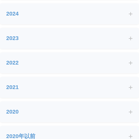
2026/03/27
+
2024
Acta Materialia｜机器学习“大海捞针”，高
通量筛选锁定镁电池合金负极新星
▶
2026/03/17
+
2023
重庆大学韩德专教授团队在复能带理论与连
续谱中束缚态的研究方面取得重要进展
▶
2026/03/17
+
2022
Advanced Energy Materials｜电解质“配
位身份”主导Fe–N–C酸性ORR
▶
+
2026/03/17
2021
物理学院应用物理系在《Nature
Synthesis》发表钙钛矿半导体液相制备技
+
▶
2020
术新成果
2026/03/12
腔QED重塑阻挫游戏规则：量子阵列中涌
+
2020年以前