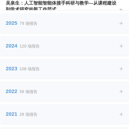
吴泉生：人工智能智能体接手科研与教学—从课程建设
到学术研究的新工作范式
▶
2026/04/17 14:30 @ 虎溪校区理科楼物理学院 LE201
+
2025
79 场报告
王志伟：胶球暗物质：从引力波到直接探测
▶
2026/04/15 10:00 @ 虎溪校区理科楼物理学院 LE201
+
2024
120 场报告
孙建：机器学习驱动的物质模拟方法发展及其应用
▶
2026/04/13 15:00 @ 虎溪校区理科楼物理学院 LE201
+
肖建平：计算和数据驱动催化剂理性设计
2023
108 场报告
▶
2026/04/13 10:00 @ 虎溪校区理科楼物理学院 LE201
何孝凯：Hyperbolic Mass in (2+1)-Dimensional
+
2022
58 场报告
Spacetime and Its Applications
▶
2026/04/03 10:00 @ 虎溪校区理科楼LE201
+
Johnny Wong（黄炳钧）：Publishing with Newton:
2021
28 场报告
the flagship physics journal from Cell Press
▶
2026/04/02 14:00 @ 虎溪校区理科楼物理学院LE201