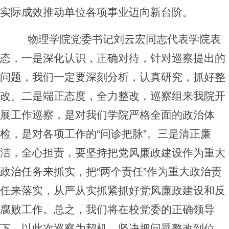
实际成效推动单位各项事业迈向新台阶。
物理学院党委书记刘云宏同志代表学院表
态，一是深化认识，正确对待，针对巡察提出的
问题，我们一定要深刻分析，认真研究，抓好整
改。二是端正态度，全力整改，巡察组来我院开
展工作巡察，是对我们学院严格全面的政治体
检，是对各项工作的“问诊把脉”。三是清正廉
洁，全心担责，要坚持把党风廉政建设作为重大
政治任务来抓实，把“两个责任”作为重大政治责
任来落实，从严从实抓紧抓好党风廉政建设和反
腐败工作。总之，我们将在校党委的正确领导
下，以此次巡察为契机，坚决把问题整改到位，