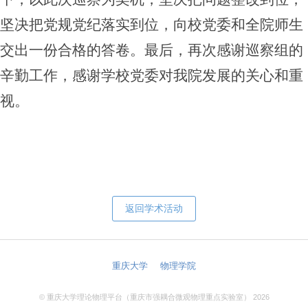
坚决把党规党纪落实到位，向校党委和全院师生
交出一份合格的答卷。最后，再次感谢巡察组的
辛勤工作，感谢学校党委对我院发展的关心和重
视。
返回学术活动
重庆大学
物理学院
© 重庆大学理论物理平台（重庆市强耦合微观物理重点实验室） 2026