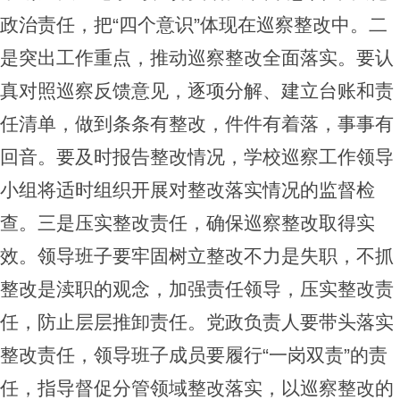
政治责任，把“四个意识”体现在巡察整改中。二
是突出工作重点，推动巡察整改全面落实。要认
真对照巡察反馈意见，逐项分解、建立台账和责
任清单，做到条条有整改，件件有着落，事事有
回音。要及时报告整改情况，学校巡察工作领导
小组将适时组织开展对整改落实情况的监督检
查。三是压实整改责任，确保巡察整改取得实
效。领导班子要牢固树立整改不力是失职，不抓
整改是渎职的观念，加强责任领导，压实整改责
任，防止层层推卸责任。党政负责人要带头落实
整改责任，领导班子成员要履行“一岗双责”的责
任，指导督促分管领域整改落实，以巡察整改的