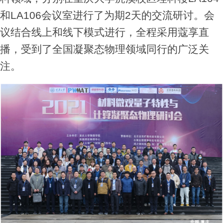
和
LA106
会议室进行了为期
2
天的交流研讨。会
议结合线上和线下模式进行，全程采用蔻享直
播，受到了全国凝聚态物理领域同行的广泛关
注。