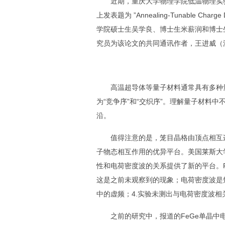
近期，重庆大学物理学院低温物理实
上发表题为
”Annealing-Tunable Charge 
学院硕士生吴学良、博士生米薪润和博士
究员为该论文的共同通讯作者，王进威（
高温超导体等量子材料通常具有多种
为
“
竞争序
”
和
“
交织序
”
。理解量子材料中
沿。
值得注意的是，笼目晶格由顶点相互
子物态相互作用的优异平台。美国莱斯大
性和电荷密度波的关系提供了新的平台。
这是之前未观察到的现象；电荷密度波是
中的虚频；
4.
实验未测出与电荷密度波相
之前的研究中，报道的
FeGe
单晶中