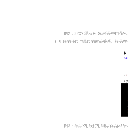
图
2
：
320℃
退火
FeGe
样品
中电荷密
衍射峰的强度与温度的依赖关系。样品在
图
3
：单晶
X
射线衍射测得的晶体结