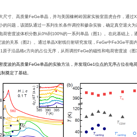
大尺寸、高质量
FeGe
单晶，并与美国橡树岭国家实验室苗虎合作，通过
X
小的问题，该团队通过一系列生长条件调控和掺杂实验，确定真空退火为
电荷密度波体积分数从
0%
到
100%
的一系列单晶（图
1
）。在此基础上，
度波的关系（图
2
）。通过单晶
X
射线衍射研究发现，
FeGe
中
Fe3Ge
平面
1
原子沿晶格
c
方向的占位无序，从而调控
FeGe
的磁性和电荷密度波（图
密度波的高质量
FeGe
单晶的实验方法，并发现
Ge1
位点的无序占位在电
机制奠定了基础。