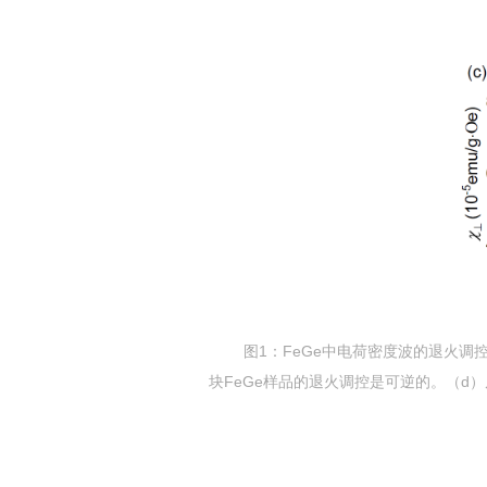
图
1
：
FeGe
中电荷密度波的退火调
块
FeGe
样品的退火调控是可逆的。（
d
）