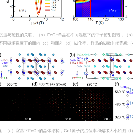
度波与磁性的关联。
（
a
）
FeGe
单晶在不同温度下的中子衍射图谱，（
b
不同磁场强度下的面内（
c
）和面外（
d
）磁化率。样品的磁致伸缩系数（
构。（
a
）室温下
FeGe
的晶体结构，
Ge1
原子的占位率和偏移大小如图（
f