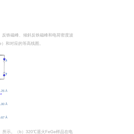
）反铁磁峰、倾斜反铁磁峰和电荷密度波
e
）和对应的等高线图。
）所示。（
b
）
320℃
退火
FeGe
样品在电