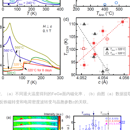
控。（
a
）不同退火温度得到的
FeGe
面内磁化率，（
b
）由图（
a
）数据提
反铁磁转变和电荷密度波转变与晶胞参数
c
的关联。