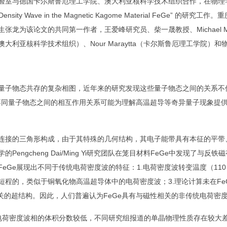
验室与德国卡尔斯鲁厄理工学院、澳大利亚核科学技术组织合作，在物理
Density Wave in the Magnetic Kagome Material FeGe”
的研究工作。重
生张龙为该论文的共同第一作者，王爱峰研究员、柴一晟教授、
Michael 
澳大利亚核科学技术组织）、
Nour Maraytta
（卡尔斯鲁厄理工学院）和
量子物态共存的复杂相图，近年来的研究发现这些量子物态之间的关系不
不同量子物态之间的相互作用关系可能为理解高温超导等奇异量子现象提
连接的三角形构成，由于其特殊的几何结构，其电子能带具有本征的平带
学的
Pengcheng Dai/Ming Yi
研究团队在笼目材料
FeGe
中发现了与反铁磁
FeGe
展现出不同于传统电荷密度波的特征：
1.
电荷密度波转变温度（
110
短程的，类似于铜氧化物高温超导体中的电荷密度波；
3.
理论计算未在
Fe
关的超结构。因此，人们普遍认为
FeGe
具有与磁性相关的非传统电荷密
电荷密度波相的体积分数较低，不同研究组报道的单晶物理性质存在较大