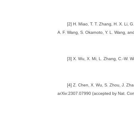
[2] H. Miao, T. T. Zhang, H. X. Li, G
A. F. Wang, S. Okamoto, Y. L. Wang, an
[3] X. Wu, X. Mi, L. Zhang, C.-W. 
[4] Z. Chen, X. Wu, S. Zhou, J. Zhan
arXiv:2307.07990 (accepted by Nat. Co