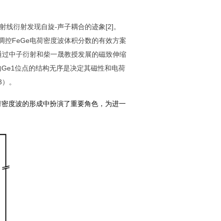
射线衍射发现自旋
-
声子耦合的迹象
[2]
。
调控
FeGe
电荷密度波体积分数的有效方案
通过中子衍射和柴一晟教授发展的磁致伸缩
内
Ge1
位点的结构无序是决定其磁性和电荷
3
）。
荷密度波的形成中扮演了重要角色，为进一