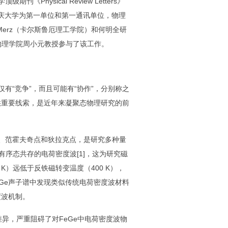
学顶级期刊《
Physical Review Letters
》
庆大学为第一单位和第一通讯单位，物理
Merz
（卡尔斯鲁厄理工学院）和何明全研
物理学院周小元教授参与了该工作。
仅有
“
竞争
”
，而且可能有
“
协作
”
，分别称之
供重要线索，是近年来凝聚态物理研究的前
、范霍夫奇点和狄拉克点，是研究多种量
有序态共存的电荷密度波
[1]
，这为研究磁
 K
）远低于反铁磁转变温度（
400 K
），
Ge
声子谱中发现类似传统电荷密度波材料
度波机制。
差异，严重阻碍了对
FeGe
中电荷密度波物