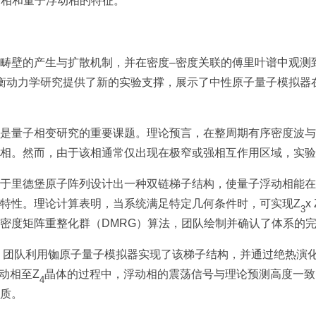
序相和量子浮动相的特征。
畴壁的产生与扩散机制，并在密度–密度关联的傅里叶谱中观测
衡动力学研究提供了新的实验支撑，展示了中性原子量子模拟器
是量子相变研究的重要课题。理论预言，在整周期有序密度波与
相。然而，由于该相通常仅出现在极窄或强相互作用区域，实验
于里德堡原子阵列设计出一种双链梯子结构，使量子浮动相能在
特性。理论计算表明，当系统满足特定几何条件时，可实现Z
x 
3
密度矩阵重整化群（DMRG）算法，团队绘制并确认了体系的
puting 团队利用铷原子量子模拟器实现了该梯子结构，并通过绝
动相至Z
晶体的过程中，浮动相的震荡信号与理论预测高度一致
4
质。