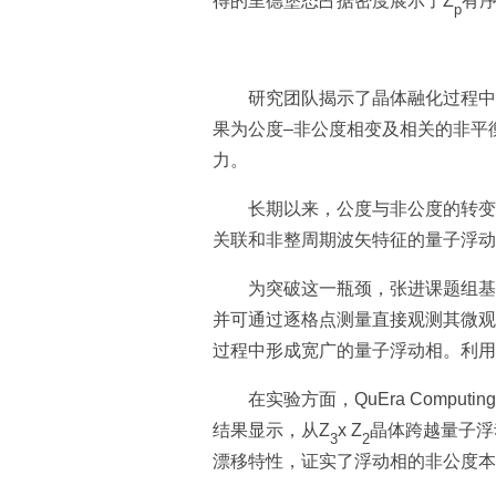
得的里德堡态占据密度展示了Z
有
p
研究团队揭示了晶体融化过程中
果为公度–非公度相变及相关的非平
力。
长期以来，公度与非公度的转变
关联和非整周期波矢特征的量子浮动
为突破这一瓶颈，张进课题组基
并可通过逐格点测量直接观测其微观
过程中形成宽广的量子浮动相。利用
在实验方面，QuEra Com
结果显示，从Z
x Z
晶体跨越量子浮
3
2
漂移特性，证实了浮动相的非公度本