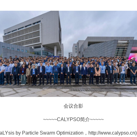
会议合影
~~~~~CALYPSO简介~~~~~
e AnaLYsis by Particle Swarm Optimization，http://ww