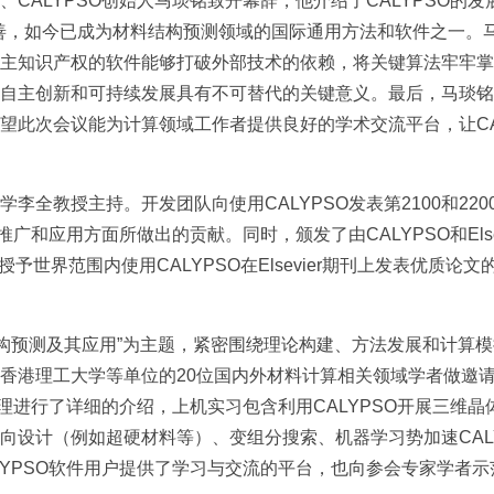
CALYPSO创始人马琰铭致开幕辞，他介绍了CALYPSO的
与完善，如今已成为材料结构预测领域的国际通用方法和软件之一
主知识产权的软件能够打破外部技术的依赖，将关键算法牢牢掌
自主创新和可持续发展具有不可替代的关键意义。最后，马琰铭院
望此次会议能为计算领域工作者提供良好的学术交流平台，让CA
李全教授主持。开发团队向使用CALYPSO发表第2100和22
广和应用方面所做出的贡献。同时，颁发了由CALYPSO和Elsevi
Award，该奖项授予世界范围内使用CALYPSO在Elsevier期刊上发
SO结构预测及其应用”为主题，紧密围绕理论构建、方法发展和计
香港理工大学等单位的20位国内外材料计算相关领域学者做邀请报
原理进行了详细的介绍，上机实习包含利用CALYPSO开展三维
设计（例如超硬材料等）、变组分搜索、机器学习势加速CALYP
LYPSO软件用户提供了学习与交流的平台，也向参会专家学者