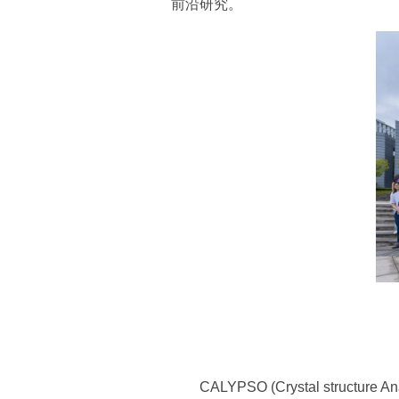
前沿研究。
CALYPSO (Crystal structur