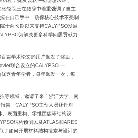
发展历程，提及该软件初创想法始于
。马琰铭院士在致辞中着重强调了自主
握在自己手中，确保核心技术不受制
士向长期以来支持CALYPSO发展
LYPSO为解决更多科学问题贡献力
00百篇学术论文的用户颁发了奖励，
er联合设立的CALYPSO —
表优质论文的优秀青年学者，每年颁发一次，每
算模拟等领域，邀请了来自浙江大学、南
告。CALYPSO主创人员还针对
晶体、表面重构、零维团簇等结构设
SO结构预测以及ATLAS和ARES
示范了如何开展材料结构搜索与设计的