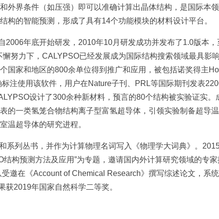
和外界条件（如压强）即可以准确计算出晶体结构，是国际本领
结构的智能预测，形成了具有14个功能模块的材料设计平台。
自2006年底开始研发，2010年10月研发成功并发布了1.0版
不懈努力下，CALYPSO已经发展成为国际结构搜索领域最具影响
79个国家和地区的800余单位得到推广和应用，被包括诺奖得主Ho
标注使用该软件，用户在Nature子刊、PRL等国际期刊发表22
LYPSO设计了300余种新材料，预言的80个结构被实验证实
表的一类氢笼合物结构离子型富氢超导体，引领实验制备超导温度
室温超导体的研究进程。
专著和系列丛书，并作为计算物理名词写入《物理学大词典》。201
“CALYPSO结构预测方法及应用”为专题，邀请国内外计算研究领域的
在《Account of Chemical Research》撰写综述论文
果获2019年国家自然科学二等奖。