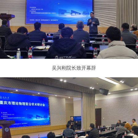
吴兴刚院长致开幕辞