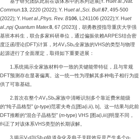
基于研究团队此前在该体系中的系列进展[Y. Hu
et al.
,
Nat.
Commun
.
13
, 2220 (2022); Y. Hu
et al
.,
Sci. Bull
.
67
, 495-500
(2022); Y. Hu
et al
.,
Phys. Rev. B
106
, L241106 (2022);Y. Hu
et
al
.,
npj Quantum Mater.
8
, 67 (2023)]，胡勇教授指导重庆大学强
基班本科生，联合多家科研单位，通过偏振依赖ARPES结合密
度泛函理论(DFT)计算，对
A
V₃Sb₅全家族的VHS的类型与物理
起源进行了全面厘定，取得如下重要进展：
1.系统揭示全家族材料中一致的关键能带特征，且与常规
DFT预测存在显著偏离。这一统一性为理解其多种电子相行为提
供了可靠基础。
2.首次在整个
A
V₃Sb₅家族中清晰识别多个靠近费米能级
的“纯子晶格型” (
p
-type)范霍夫奇点[图a(i,ii), b]。这一结果与此前
DFT推断的“混合子晶格型” (
m
-type) VHS [图a(i,iii)]明显不同，
纠正了对该体系VHS类型的长期误解。
3.揭示V-
d
与Sb-
p
轨道杂化及电子关联效应是产生多个
p
-