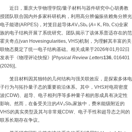
近日，重庆大学物理学院/量子材料与器件研究中心胡勇教
授团队联合国内外多家科研机构，利用高分辨偏振依赖角分辨光
电子能谱(ARPES)，对笼目超导体
A
V₃Sb₅ (
A
= K, Rb, Cs)全家
族的电子结构开展了系统研究。团队揭示了该体系普适存在的范
霍夫奇点(van Hovesingularities, VHS)机制，为理解其丰富的关
联物态奠定了统一电子结构基础。相关成果于2026年01月02日
发表于《物理评论快报》[
Physical Review Letters
136
, 016401
(2026)]。
笼目材料因其独特的几何结构与强关联效应，是探索多体电
子行为与拓扑量子态的重要前沿体系。其中，VHS对电荷密度
波(CDW)、超导、电子相列序等多种量子相的形成具有决定性
影响。然而，在备受关注的
A
V₃Sb₅家族中，费米能级附近的
VHS的真实类型及其与非常规CDW、电子手性和超导态之间的
联系长期存在争议。