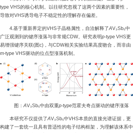
type VHS的核心机制。以往研究忽视了这两个因素的重要性，
导致对VHS诱导电子不稳定性的理解存在偏差。
4.基于重新界定的VHS子晶格属性，自洽解释了
A
V₃Sb₅中
广泛观测到的键序涨落与非常规CDW。研究表明
p
-type VHS更
易增强键序关联(图c)，与CDW相关实验结果高度吻合，而非由
m-
type VHS驱动的位点型涨落机制。
图：
A
V₃Sb₅中由双重
p
-type范霍夫奇点驱动的键序涨落
本研究不仅提供了
A
V₃Sb₅中VHS本质的直接光谱证据，更
构建了一套统一且具有普适性的电子结构框架，为理解该体系中