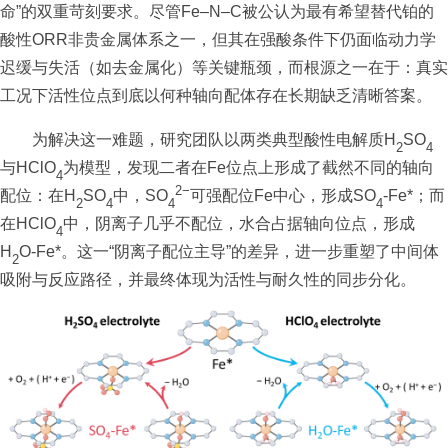
命”的双重苛刻要求。尽管Fe–N–C被公认为最有希望替代铂的
酸性ORR非贵金属体系之一，但其在强酸条件下仍面临动力学
迟缓与失活（如去金属化）等关键瓶颈，而根源之一在于：真实
工况下活性位点到底以何种轴向配体存在长期缺乏清晰答案。
为解决这一难题，研究团队以两类典型酸性电解质H
SO
2
4
与HClO
为模型，发现二者在Fe位点上形成了截然不同的轴向
4
2
−
配位：在H
SO
中，SO
可强配位Fe中心，形成SO
-Fe*；而
2
4
4
4
在HClO
中，阴离子几乎不配位，水合占据轴向位点，形成
4
H
O-Fe*。这一“阴离子配位主导”的差异，进一步重塑了中间体
2
吸附与反应路径，并最终体现为活性与耐久性的同步分化。